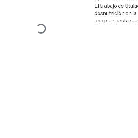
El trabajo de titu
Loading...
desnutrición en la
una propuesta de a
importante en la v
físico, emocional 
desnutrición en el
alteración de func
razonamiento y len
primeros 5 años de 