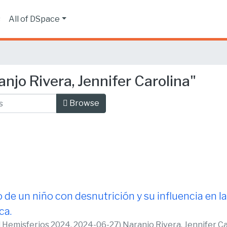
s
All of DSpace
njo Rivera, Jennifer Carolina"
Browse
 de un niño con desnutrición y su influencia en 
ca.
d Hemisferios 2024,
2024-06-27
)
Naranjo Rivera, Jennifer C