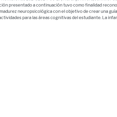
lación presentado a continuación tuvo como finalidad reconoc
 madurez neuropsicológica con el objetivo de crear una guía
ctividades para las áreas cognitivas del estudiante. La inf
ida del ser humano los primeros años son fundamentales par
por lo cual van a depender de una alimentación saludable. L
 desarrollo cognitivo infantil es que disminuyen los procesos
iones cognitivas como la memoria, concentración, atención,
guaje. es muy importante considerar tener una alimentació
vida para un desarrollo óptimo a nivel cognitivo y físico.