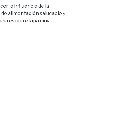
er la influencia de la
 de alimentación saludable y
ancia es una etapa muy
a el desarrollo cognitivo,
as consecuencias de una
 cognitivos e intelectuales,
 funciones ejecutivas,
n saludable en especial los