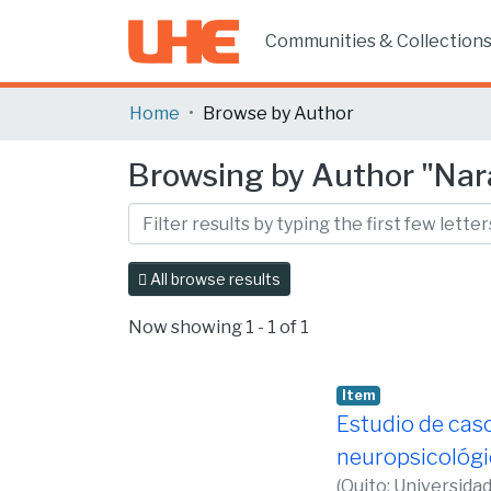
Communities & Collection
Home
Browse by Author
Browsing by Author "Nara
All browse results
Now showing
1 - 1 of 1
Item
Estudio de caso
neuropsicológi
(
Quito: Universida