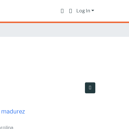
Log In
la madurez
arolina