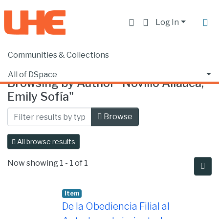
Log In
Communities & Collections
Home
Browse by Author
All of DSpace
Browsing by Author "Novillo Allauca,
Emily Sofía"
Browse
All browse results
Now showing
1 - 1 of 1
Item
De la Obediencia Filial al