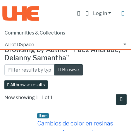
Log In
Communities & Collections
Home
Browse by Author
All of DSpace
Browsing by Author "Páez Andrade,
Delanny Samantha"
Browse
All browse results
Now showing
1 - 1 of 1
Item
Cambios de color en resinas