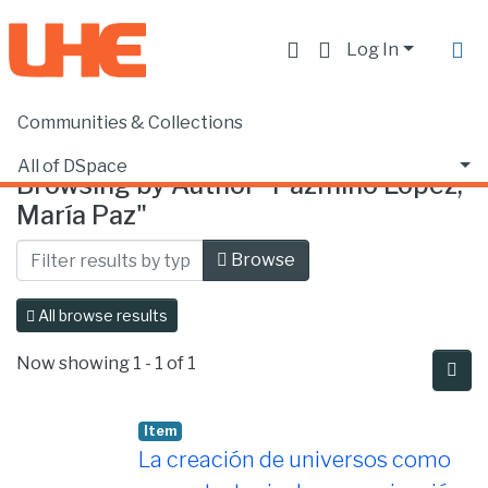
Log In
Communities & Collections
Home
Browse by Author
All of DSpace
Browsing by Author "Pazmiño López,
María Paz"
Browse
All browse results
Now showing
1 - 1 of 1
Item
La creación de universos como