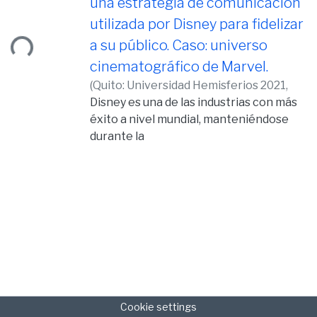
una estrategia de comunicación
utilizada por Disney para fidelizar
ading...
a su público. Caso: universo
cinematográfico de Marvel.
(
Quito: Universidad Hemisferios 2021,
2020-10-16
Disney es una de las industrias con más
)
Pazmiño López, María Paz
éxito a nivel mundial, manteniéndose
durante la
última década en el top 3 de las marcas
con mejor reputación. Esta
investigación tiene
como objetivo analizar la creación de
universos como una estrategia de
comunicación
usada por Disney para fidelizar a su
público. En esta investigación se
aplicará dos
métodos. La primera es la recopilación
Cookie settings