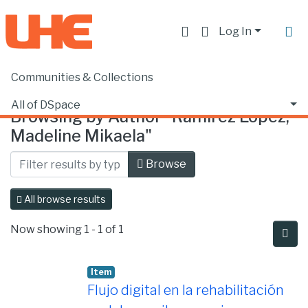
Log In
Communities & Collections
Home
Browse by Author
All of DSpace
Browsing by Author "Ramírez López,
Madeline Mikaela"
Browse
All browse results
Now showing
1 - 1 of 1
Item
Flujo digital en la rehabilitación