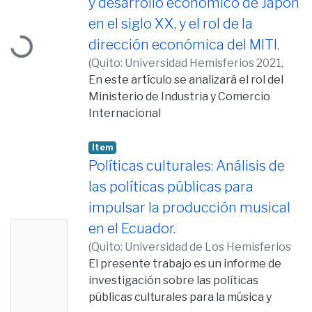
y desarrollo económico de Japón
oading...
en el siglo XX, y el rol de la
dirección económica del MITI.
(
Quito: Universidad Hemisferios 2021,
2021-12-08
En este artículo se analizará el rol del
)
Redmond Carvajal, Kevin
Barry
Ministerio de Industria y Comercio
Internacional
de Japón durante los años 1925 y 1975.
Se enfocará en analizar las principales
Item
políticas
Políticas culturales: Análisis de
económicas impulsadas por el MITI para
las políticas públicas para
recuperar a Japón después de la
impulsar la producción musical
segunda guerra
en el Ecuador.
No
mundial y estabilizar su economía. La
metodología será mixta, el enfoque
(
Quito: Universidad de Los Hemisferios
Thumb
cuantitativo
2020,
El presente trabajo es un informe de
2020-11-12
)
Redmond Carvajal,
nail
analizará la evolución del PIB de Japón
Kevin Barry
investigación sobre las políticas
Availabl
con los años, el enfoque cualitativo
públicas culturales para la música y