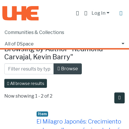
Log In
Communities & Collections
Home
Browse by Author
All of DSpace
Browsing by Author "Redmond
Carvajal, Kevin Barry"
Browse
All browse results
Now showing
1 - 2 of 2
Item
El Milagro Japonés: Crecimiento