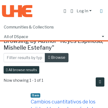
Log In
Communities & Collections
Home
Browse by Author
All of DSpace
Browsing by Author "Reyes Espinosa,
Mishelle Estefany"
Browse
All browse results
Now showing
1 - 1 of 1
Item
Cambios cuantitativos de los