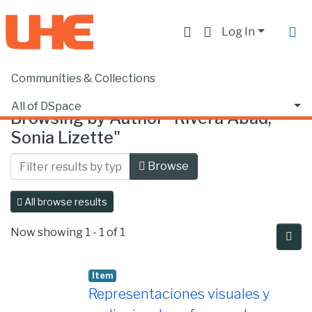
Log In
Communities & Collections
Home
Browse by Author
All of DSpace
Browsing by Author "Rivera Abad,
Sonia Lizette"
Browse
All browse results
Now showing
1 - 1 of 1
Item
Representaciones visuales y