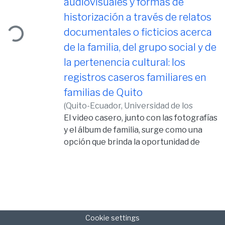
audiovisuales y formas de
historización a través de relatos
documentales o ficticios acerca
ding...
de la familia, del grupo social y de
la pertenencia cultural: los
registros caseros familiares en
familias de Quito
(
Quito-Ecuador, Universidad de los
Hemisferios,
El video casero, junto con las fotografías
2013-12-10
)
Rivera Abad,
Sonia Lizette
y el álbum de familia, surge como una
opción que brinda la oportunidad de
registrar ciertos momentos claves e
importantes en la vida de una persona y
en conjunto de una misma familia.
Momentos que buscan ser
inmortalizados para siempre en una
cinta de video, y para que años más
Cookie settings