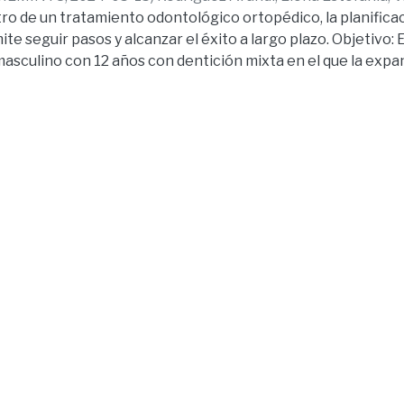
ro de un tratamiento odontológico ortopédico, la planifica
e seguir pasos y alcanzar el éxito a largo plazo. Objetivo: 
asculino con 12 años con dentición mixta en el que la expan
gía ortopédica fija permitió iniciar el tratamiento ortopédic
ló ortodoncia convencional. Materiales y métodos: Pacient
 de apiñamiento dental, mordida clase I tratado con aparat
 la ventaja de evitar las interferencias dadas por la mordid
 obstaculizada por las piezas inferiores y, además, tenemos l
aracterística principal de nuestro caso clínico al obtener 
ckets tipo Capelozza II en los dientes anteriores superiore
ja de mejorar la funcionalidad física de los pacientes, contr
mucoesqueletica y brinda una calidad de vida optima. Resul
es, se logró obtener la distancia intermaxilar para el uso p
ncional. Conclusiones: La aparatología ortopédica emplead
ó resultados favorables en cuanto a la mejora de la dimens
ado, que presento trastornos mucoesqueleticos.