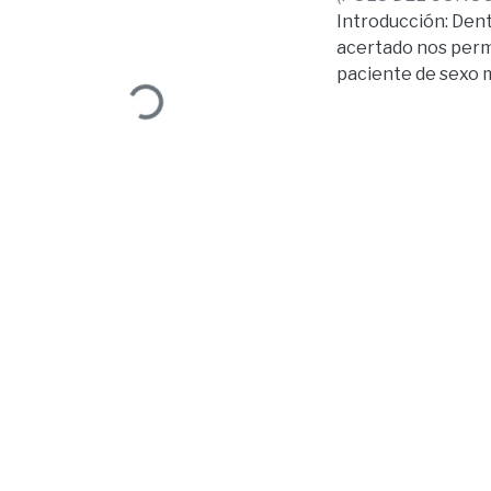
Introducción: Dent
acertado nos permit
Loading...
paciente de sexo m
través de aparatolo
expansión se insta
años con presencia
aparatología brinda
expansión no se ve
línea media como c
ortodoncia con Bra
nos brinda la venta
mejora la función 
uso con activacion
ortodóntico conve
McNamara nos brind
caso clínico relat