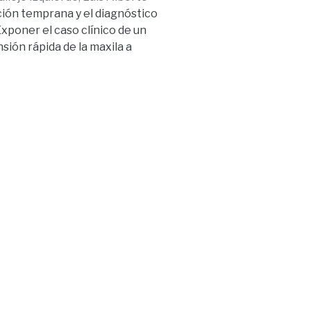
ción temprana y el diagnóstico
Exponer el caso clínico de un
sión rápida de la maxila a
o y posterior al éxito de la
e de sexo masculino con 12
ología ortopédica, la
a cruzada con lo que la
a posibilidad de centrar la
el espacio adecuado se colocó
s e inferiores. La ortopedia
ibuye a una mejor calidad,
tados: Después de 6 meses de
revio de tratamiento
a con el aparato disyuntor
ión vertical en el paciente del