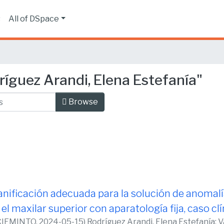
s
All of DSpace
íguez Arandi, Elena Estefanía"
Browse
planificación adecuada para la solución de anomal
el maxilar superior con aparatología fija, caso cl
IEMINTO,
2024-05-15
)
Rodríguez Arandi, Elena Estefanía
;
V