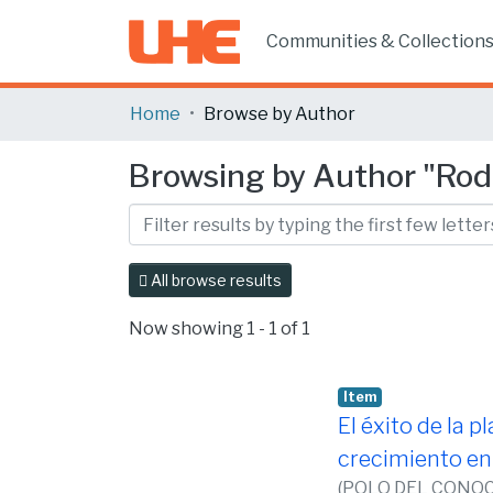
Communities & Collection
Home
Browse by Author
Browsing by Author "Rodr
All browse results
Now showing
1 - 1 of 1
Item
El éxito de la 
crecimiento en 
(
POLO DEL CONOC