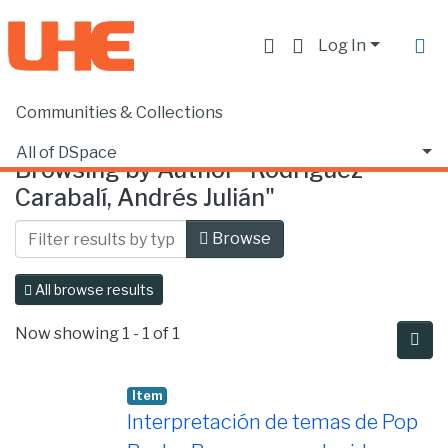
Log In
Communities & Collections
Home
Browse by Author
All of DSpace
Browsing by Author "Rodríguez
Carabalí, Andrés Julián"
Browse
All browse results
Now showing
1 - 1 of 1
Item
Interpretación de temas de Pop