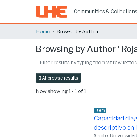
Communities & Collection
Home
Browse by Author
Browsing by Author "Roja
All browse results
Now showing
1 - 1 of 1
Item
Capacidad diag
descriptivo en 
(
Quito: Universida