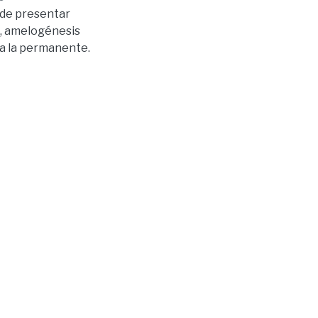
uede presentar
n, amelogénesis
 a la permanente.
d de vida de los
ogos.
erapéutico
 un estudio
seleccionados de
del Guayas. La
luyó variables
os. Los
ficos y nivel de
eóricos más
a pacientes
conclusión,
DE, persisten
éuticas
as de educación