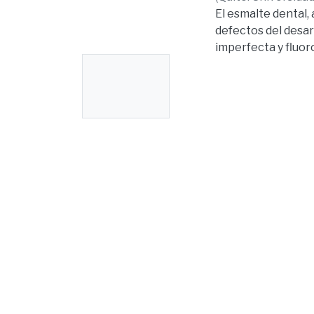
El esmalte dental,
defectos del desar
imperfecta y fluor
No
Estas alteraciones 
pacientes, represe
Thumbnail
El objetivo de est
Available
de los odontólogos 
cuantitativo, pros
un universo de 4.9
recolección de dat
sociodemográficas
resultados mostrar
conocimiento. Los
actualizados, mien
pediátricos mostra
aunque los odontó
limitaciones en la 
adecuadas. Estos 