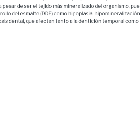
 a pesar de ser el tejido más mineralizado del organismo, p
rollo del esmalte (DDE) como hipoplasia, hipomineralizació
osis dental, que afectan tanto a la dentición temporal como
comprometen la estética, la función masticatoria y la calida
ntando un reto diagnóstico y terapéutico para los odontól
e estudio fue evaluar la capacidad diagnóstica y el manejo t
de la provincia del Guayas frente a los DDE. Se llevó a cabo
pectivo y transversal en una muestra de 185 odontólogos, 
18 profesionales registrados en el Colegio de Odontólogos 
os se realizó mediante una encuesta digital validada que inc
, conocimientos teóricos y reconocimiento de casos clínic
on asociaciones significativas entre factores sociodemográ
 profesionales más jóvenes evidenciaron conocimientos t
tras que aquellos con mayor experiencia clínica y atención 
ron un mejor desempeño en el diagnóstico diferencial. En 
logos encuestados poseen nociones generales sobre los D
identificación precisa y en la elección de estrategias terap
hallazgos evidencian la necesidad de implementar program