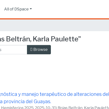
s
All of DSpace
s Beltrán, Karla Paulette"
Browse
nóstica y manejo terapéutico de alteraciones del
la provincia del Guayas.
d Hemisferios 2025,
2025-10-31
)
Rojas Beltrán, Karla Paulett