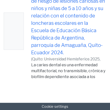
de riesgo de lesiones cariosas en
niños y niñas de 5 a 10 años y su
relación con el contenido de
No
loncheras escolares en la
Thumb
Escuela de Educación Básica
nail
República de Argentina,
Availabl
parroquia de Amaguaña, Quito-
e
Ecuador 2024.
(
Quito: Universidad Hemisferios 2025,
2025-01-16
La caries dental es una enfermedad
)
Rojas López, Susy Alejandra
multifactorial, no transmisible, crónica y
biofilm dependiente asociada a los
malos hábitos alimenticios (Pozos, et
alt.,2021, p.36). Esto debido a que, los
niños y niñas con problemas
alimenticios podrían presentar mayor
riesgo para ciertas enfermedades
Cookie settings