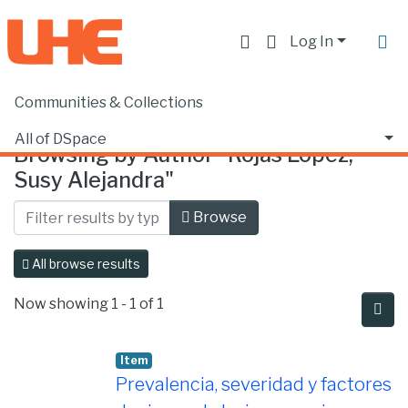
Log In
Communities & Collections
Home
Browse by Author
All of DSpace
Browsing by Author "Rojas López,
Susy Alejandra"
Browse
All browse results
Now showing
1 - 1 of 1
Item
Prevalencia, severidad y factores