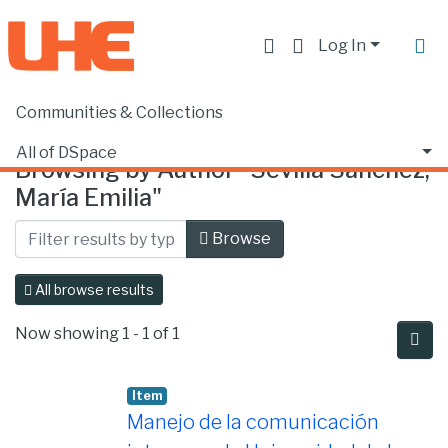
Log In
Communities & Collections
Home
Browse by Author
All of DSpace
Browsing by Author "Sevilla Sánchez,
María Emilia"
Browse
All browse results
Now showing
1 - 1 of 1
Item
Manejo de la comunicación