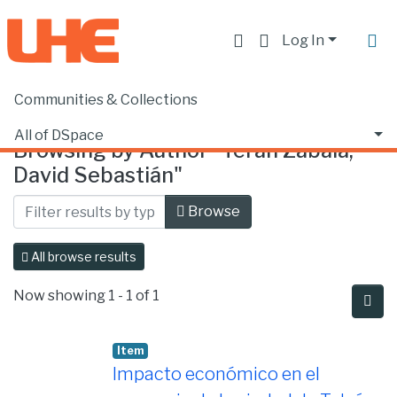
Log In
Communities & Collections
Home
Browse by Author
All of DSpace
Browsing by Author "Terán Zabala,
David Sebastián"
Browse
All browse results
Now showing
1 - 1 of 1
Item
Impacto económico en el