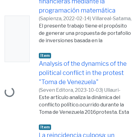
financieras mediante la
programación matemática
(
Sapienza,
2022-02-14
)
Villareal-Satama,
No
Freddy Lenin
El presente trabajo tiene el propósito
;
Núñez-Ribadeneira,
Thumb
Janneth Efigenia
de generar una propuesta de portafolio
;
Montenegro-Gálvez,
nail
Diego Ignacio
de inversiones basada en la
;
Ullauri-Betancourt,
Availabl
Santiago Andrés
metodología de la programación lineal
;
Coloma-Braganza,
Geovanny Javier
con el uso del método simplex con la
Item
e
técnica de modelado de dos fases. Para
Analysis of the dynamics of the
ello se toman los datos de Forex tabla 5
political conflict in the protest
Loading...
de inversiones que ayudaron a
"Toma de Venezuela"
establecer las seis variables del modelo,
(
Seven Editora,
2023-10-03
)
Ullauri-
cada una representando al tipo de
Betancourt, Santiago Andrés
Este artículo analiza la dinámica del
inversión del portafolio. Los resultados
conflicto político.ocurrido durante la
indican que luego de maximizar la
Toma de Venezuela 2016protesta. Esta
inversión en la función objetivo su
fue una serie def protestas
resultado es de USD 67.790 y que
encabezadas por los políticosoposición
Item
posteriormente se puede generar un
que exige elecciones libres y justas, y
La reincidencia culposa: un
análisis de sensibilidad que va en función