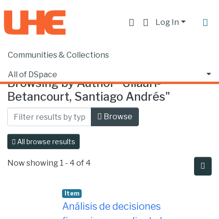
Log In
Communities & Collections
Home
Browse by Author
All of DSpace
Browsing by Author "Ullauri-
Betancourt, Santiago Andrés"
Browse
All browse results
Now showing
1 - 4 of 4
Item
Análisis de decisiones