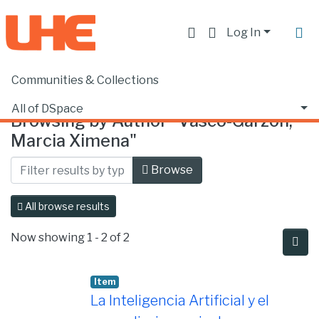
Log In
Communities & Collections
Home
Browse by Author
All of DSpace
Browsing by Author "Vasco-Garzón,
Marcia Ximena"
Browse
All browse results
Now showing
1 - 2 of 2
Item
La Inteligencia Artificial y el