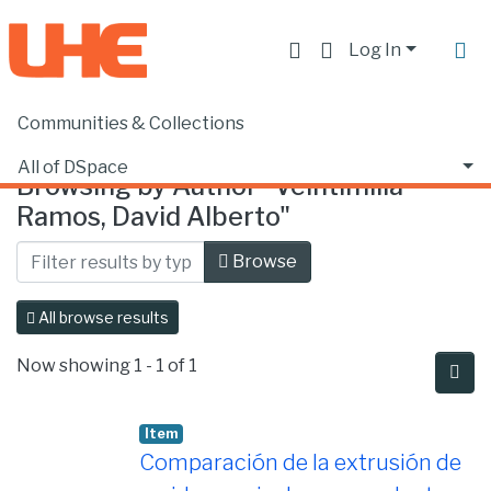
Log In
Communities & Collections
Home
Browse by Author
All of DSpace
Browsing by Author "Veintimilla
Ramos, David Alberto"
Browse
All browse results
Now showing
1 - 1 of 1
Item
Comparación de la extrusión de