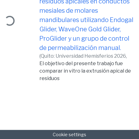
residuos apicales en conductos
mesiales de molares
ding...
mandibulares utilizando Endogal
Glider, WaveOne Gold Glider,
ProGlider y un grupo de control
de permeabilización manual.
(
Quito: Universidad Hemisferios 2026,
2026-05-20
El objetivo del presente trabajo fue
)
Veintimilla Ramos, David
Alberto
comparar in vitro la extrusión apical de
residuos
generados durante la permeabilización
de los conductos mesiales de molares
mandibulares
utilizando tres sistemas mecanizados
(Endogal Glider, WaveOne Gold Glider y
ProGlider) y
un método manual con limas K. La
Cookie settings
metodología incluyó un estudio