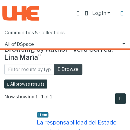
Log In
Communities & Collections
Home
Browse by Author
All of DSpace
Browsing by Author "Vera Correa,
Lina María"
Browse
All browse results
Now showing
1 - 1 of 1
Item
La responsabilidad del Estado