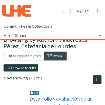
Log In
Communities & Collections
Home
Browse by Author
All of DSpace
Browsing by Author "Villacreses
Pérez, Estefanía de Lourdes"
Browse
All browse results
Now showing
1 - 1 of 1
Item
Desarrollo y evaluación de un