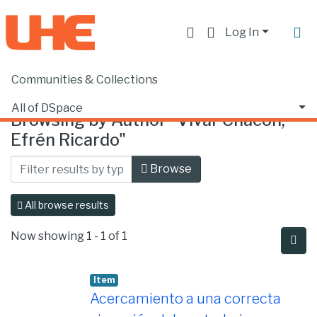
Log In
Communities & Collections
Home
Browse by Author
All of DSpace
Browsing by Author "Vivar Chacón,
Efrén Ricardo"
Browse
All browse results
Now showing
1 - 1 of 1
Item
Acercamiento a una correcta