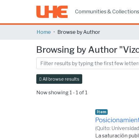
Communities & Collection
Home
Browse by Author
Browsing by Author "Vizc
All browse results
Now showing
1 - 1 of 1
Item
Posicionamiento
(
Quito: Universidad
La saturación publ