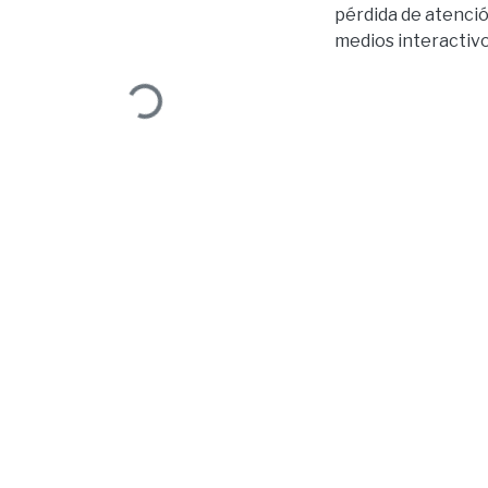
pérdida de atenció
medios interactivo
Loading...
dichos medios, ya 
estrategias de pro
embargo, el hecho 
se ejecute un ardu
fracasará. El pres
aplicarse a una ma
La pregunta de in
cuenta las interac
Para esto se debió
el cual consistió 
se puede aprovecha
producto o servicio
sociales para estab
estrategia de medi
determinar si exis
Esta investigación
para realizar publi