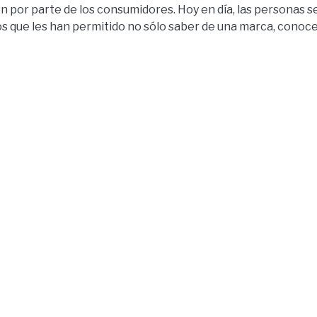
n por parte de los consumidores. Hoy en día, las personas 
s que les han permitido no sólo saber de una marca, conoce
que están más cerca y han compartido actividades con ellos.
moción han comenzado a planificar su promoción por los me
de realizar publicidad a través de tales nuevos medios, no 
o trabajo de investigación y un correcto trato con los usuari
ente texto cumplió con la idea de trazar una línea de invest
rca nueva: “Luminosa” de gran potencial en el mercado, apr
vestigación fue: ¿De qué manera se puede posicionar la ma
ciones que realizan las personas de su principal grupo objeti
 cumplir con los objetivos establecidos. Estos fueron en pri
en realizar un informe que proporcione los datos necesario
r las redes sociales como medios publicitarios, a la hora d
. Y tres específicos que fueron: a) analizar las dinámicas de
lecer si también se fijan en los medios publicitarios inserta
os interactivos más adecuada dentro de Internet para posi
ten tipos de marcas que no se puedan adaptar a este medio
 fue importante para conocer los métodos que están siendo 
cidad dentro de las redes sociales y así iniciar dentro del pa