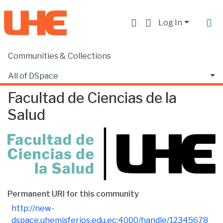
Log In
Communities & Collections
Home
Facultad de Ciencias de la Salud
Browse by Subject
All of DSpace
Facultad de Ciencias de la
Salud
Permanent URI for this community
http://new-
dspace.uhemisferios.edu.ec:4000/handle/12345678