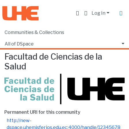
Log In
Communities & Collections
Home
Facultad de Ciencias de la Salud
Browse by Subject
All of DSpace
Facultad de Ciencias de la
Salud
Permanent URI for this community
http://new-
dspace.uhemisferios.edu.ec:4000/handle/12345678