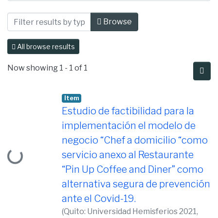
Browsing Gastronomía by Subject "Bio
Browse
All browse results
Now showing
1 - 1 of 1
Item
Estudio de factibilidad para la
implementación el modelo de
Loading...
negocio “Chef a domicilio “como
servicio anexo al Restaurante
“Pin Up Coffee and Diner” como
alternativa segura de prevención
ante el Covid-19.
(
Quito: Universidad Hemisferios 2021,