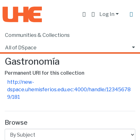
Log In
Communities & Collections
Home
Escuela de Gastronomía
Gastronomía
Browse by Subject
All of DSpace
Gastronomía
Permanent URI for this collection
http://new-
dspace.uhemisferios.edu.ec:4000/handle/12345678
9/181
Browse