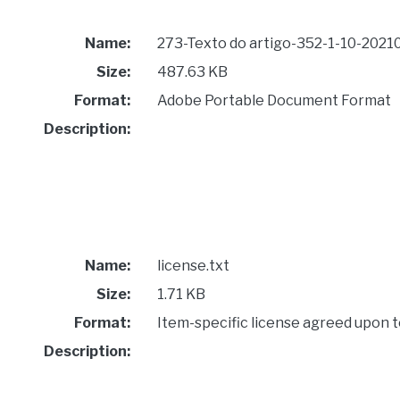
Name:
273-Texto do artigo-352-1-10-2021
Size:
487.63 KB
Format:
Adobe Portable Document Format
Description:
Name:
license.txt
Size:
1.71 KB
Format:
Item-specific license agreed upon 
Description: