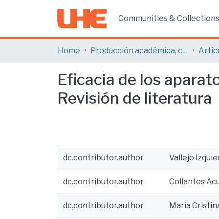
Communities & Collection
Home
Producción académica, científica y artística
Artíc
Eficacia de los aparat
Revisión de literatura
dc.contributor.author
Vallejo Izquie
dc.contributor.author
Collantes Acu
dc.contributor.author
Maria Cristi