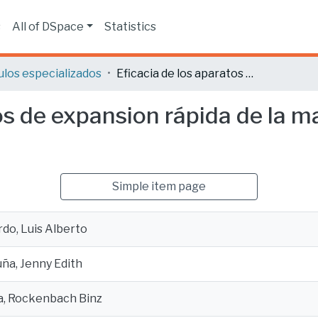
s
All of DSpace
Statistics
ulos especializados
Eficacia de los aparatos de expansion rápida de la maxima hora Y has: Revisión de literatura
os de expansion rápida de la m
Simple item page
rdo, Luis Alberto
ña, Jenny Edith
na, Rockenbach Binz