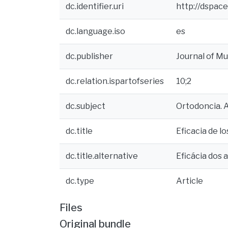
dc.identifier.uri
http://dspac
dc.language.iso
es
dc.publisher
Journal of Mu
dc.relation.ispartofseries
10;2
dc.subject
Ortodoncia. A
dc.title
Eficacia de l
dc.title.alternative
Eficácia dos 
dc.type
Article
Files
Original bundle