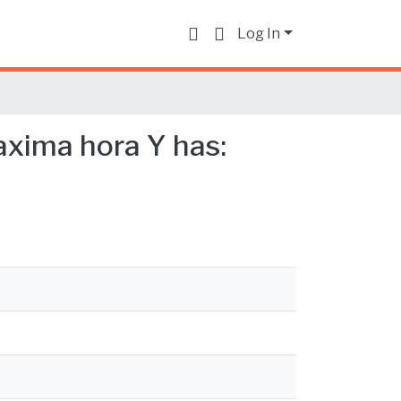
Log In
axima hora Y has: