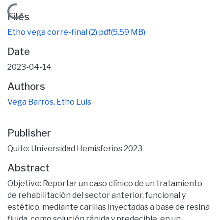
Loading...
Files
Etho vega corre-final (2).pdf
(5.59 MB)
Date
2023-04-14
Authors
Vega Barros, Etho Luis
Publisher
Quito: Universidad Hemisferios 2023
Abstract
Objetivo: Reportar un caso clínico de un tratamiento
de rehabilitación del sector anterior, funcional y
estético, mediante carillas inyectadas a base de resina
fluida, como solución rápida y predecible, en un