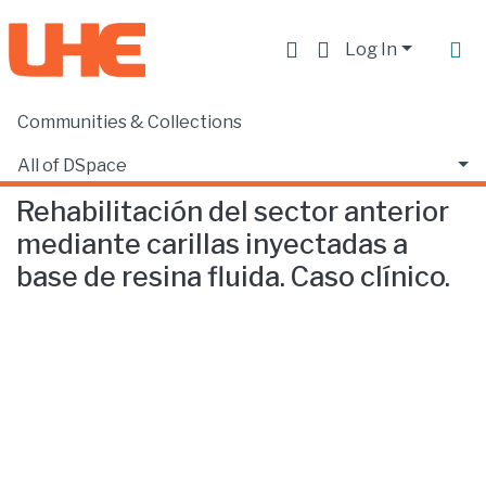
Log In
Communities & Collections
Home
Facultad de Ciencias de la Salud
Odontología
Rehabilitación del sector anterior mediante carillas inyectadas a base de resina fluida. Caso clínico.
All of DSpace
Rehabilitación del sector anterior
Statistics
mediante carillas inyectadas a
base de resina fluida. Caso clínico.