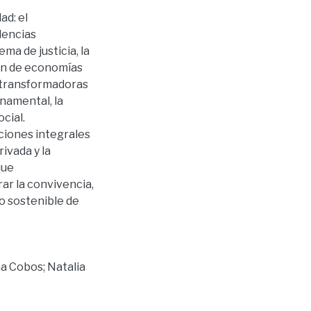
ad: el
olencias
ema de justicia, la
ión de economías
s transformadoras
namental, la
ocial.
uciones integrales
rivada y la
que
rar la convivencia,
lo sostenible de
a Cobos; Natalia