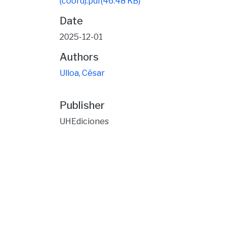
(coord).pdf
(46.48 KB)
Date
2025-12-01
Authors
Ulloa, César
Publisher
UHEdiciones