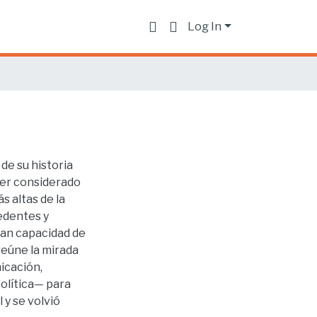
Log In
de su historia
ser considerado
s altas de la
edentes y
ran capacidad de
 reúne la mirada
icación,
política— para
y se volvió