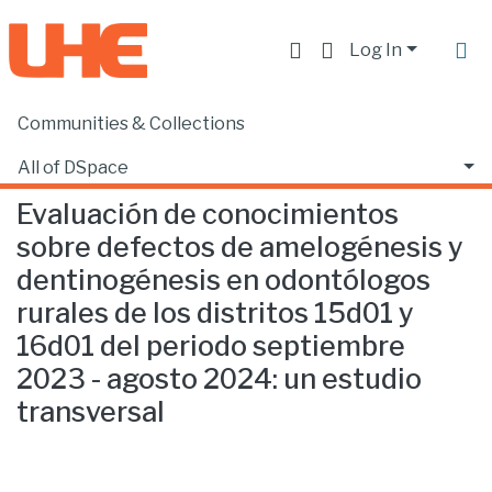
Log In
Communities & Collections
Home
Facultad de Ciencias de la Salud
Odontología
Evaluación de conocimientos sobre defectos de amelogénesis y dentinogénesis en odontólogos rurales de los distritos 15d01 y 16d01 del periodo septiembre 2023 - agosto 2024: un estudio transversal
All of DSpace
Evaluación de conocimientos
Statistics
sobre defectos de amelogénesis y
dentinogénesis en odontólogos
rurales de los distritos 15d01 y
16d01 del periodo septiembre
2023 - agosto 2024: un estudio
transversal