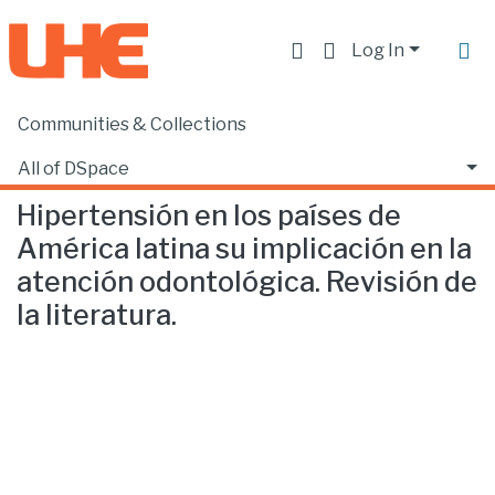
Log In
Communities & Collections
Home
Facultad de Ciencias de la Salud
Odontología
Hipertensión en los países de América latina su implicación en la atención odontológica. Revisión de la literatura.
All of DSpace
Hipertensión en los países de
Statistics
América latina su implicación en la
atención odontológica. Revisión de
la literatura.