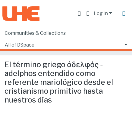
Log In
Communities & Collections
Home
Producción académica, científica y artística
Artículos en revistas indexadas
All of DSpace
El término griego ἀδελφός -adelphos entendido como referente mariológico desde el cristianismo primitivo hasta nuestros días
Statistics
El término griego ἀδελφός -
adelphos entendido como
referente mariológico desde el
cristianismo primitivo hasta
nuestros días