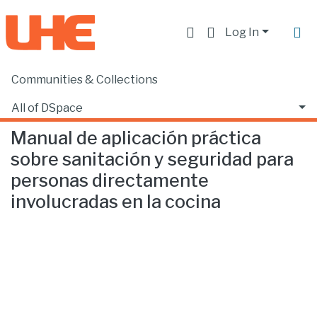
Log In
Communities & Collections
Home
Escuela de Gastronomía
Gastronomía
Manual de aplicación práctica sobre sanitación y seguridad para personas directamente involucradas en la cocina
All of DSpace
Manual de aplicación práctica
Statistics
sobre sanitación y seguridad para
personas directamente
involucradas en la cocina