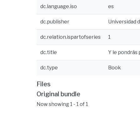
dc.language.iso
es
dc.publisher
Universidad d
dc.relation.ispartofseries
1
dc.title
Y le pondrás
dc.type
Book
Files
Original bundle
Now showing
1 - 1 of 1