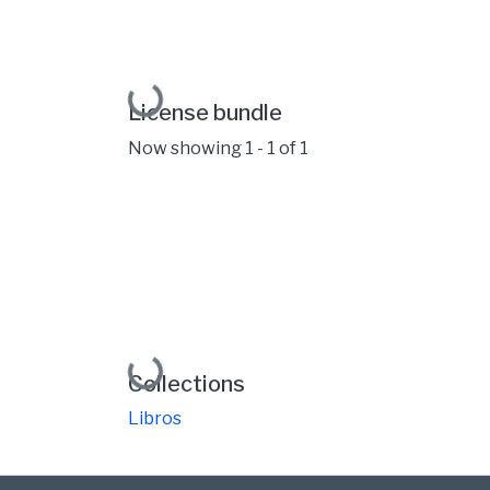
Loading...
License bundle
Now showing
1 - 1 of 1
Loading...
Collections
Libros