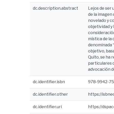
dc.description.abstract
Lejos de ser 
de la imagen 
novelado y co
objetividad y
consideración
mística de la
denominada “I
objetivo, bas
Quito, se ha
particulares 
advocación de
dc.identifier.isbn
978-9942-75
dc.identifier.other
https://isbn
dc.identifier.uri
https://dspa