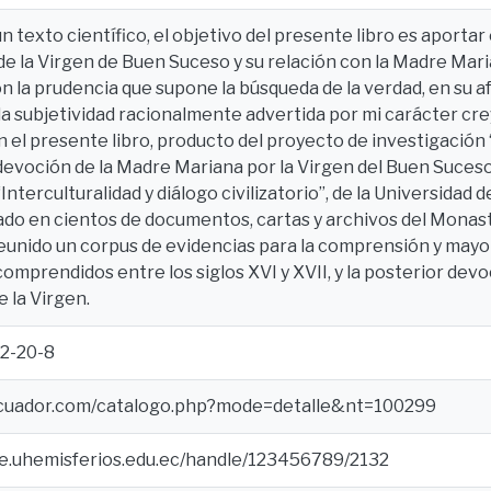
un texto científico, el objetivo del presente libro es aportar
de la Virgen de Buen Suceso y su relación con la Madre Maria
n la prudencia que supone la búsqueda de la verdad, en su a
 la subjetividad racionalmente advertida por mi carácter cr
 el presente libro, producto del proyecto de investigación “
 devoción de la Madre Mariana por la Virgen del Buen Suceso”
nterculturalidad y diálogo civilizatorio”, de la Universidad
ado en cientos de documentos, cartas y archivos del Monas
 reunido un corpus de evidencias para la comprensión y may
comprendidos entre los siglos XVI y XVII, y la posterior dev
 la Virgen.
2-20-8
ecuador.com/catalogo.php?mode=detalle&nt=100299
ce.uhemisferios.edu.ec/handle/123456789/2132