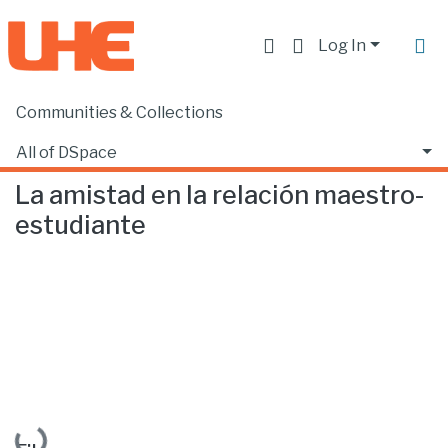
Log In
Communities & Collections
Home
Facultad de Educación
Psicopedagogía
La amistad en la relación maestro-estudiante
All of DSpace
La amistad en la relación maestro-
Statistics
estudiante
Loading...