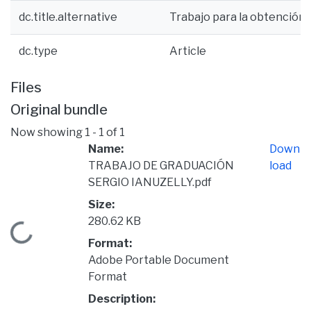
dc.title.alternative
Trabajo para la obtención 
dc.type
Article
Files
Original bundle
Now showing
1 - 1 of 1
Name:
Down
TRABAJO DE GRADUACIÓN
load
SERGIO IANUZELLY.pdf
Size:
280.62 KB
Loading...
Format:
Adobe Portable Document
Format
Description: