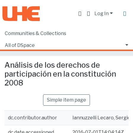
Log In
Communities & Collections
Home
Facultad de Derecho
Ciencias Jurídicas y Políticas
All of DSpace
Análisis de los derechos de participación en la constitución 2008
Statistics
Análisis de los derechos de
participación en la constitución
2008
Simple item page
dc.contributor.author
Iannuzzelli Lecaro, Sergio
dc.date.accessioned
2016-07-01T14:04:14Z