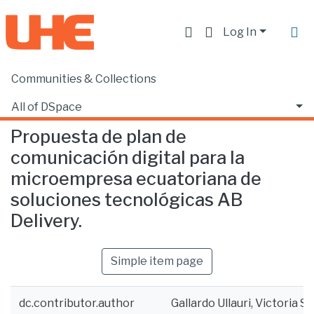
Log In
Communities & Collections
Home
Facultad de Comunicación y Tecnologías de la Información
Comunicación
Propuesta de plan de comunicación digital para la microempresa ecuatoriana de soluciones tecnológicas AB Delivery.
All of DSpace
Propuesta de plan de
Statistics
comunicación digital para la
microempresa ecuatoriana de
soluciones tecnológicas AB
Delivery.
Simple item page
dc.contributor.author
Gallardo Ullauri, Victoria S