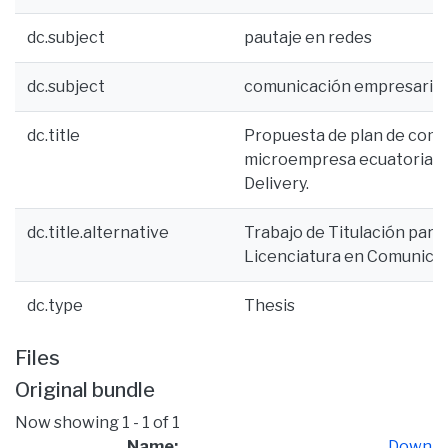
dc.subject
pautaje en redes
dc.subject
comunicación empresarial
dc.title
Propuesta de plan de comun
microempresa ecuatoriana
Delivery.
dc.title.alternative
Trabajo de Titulación para 
Licenciatura en Comunica
dc.type
Thesis
Files
Original bundle
Now showing
1 - 1 of 1
Name:
Down