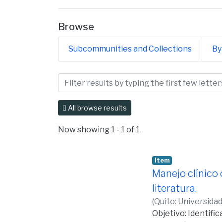
Browse
Subcommunities and Collections
By
Browsing Facultad de Cie
All browse results
Now showing
1 - 1 of 1
Item
Manejo clínico
literatura.
(
Quito: Universida
Objetivo: Identific