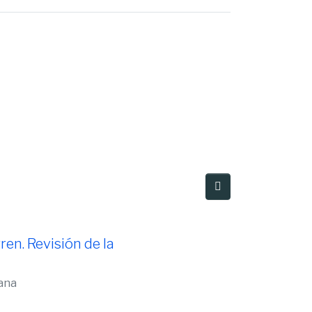
ado Navas, Alison Tatiana"
en. Revisión de la
iana