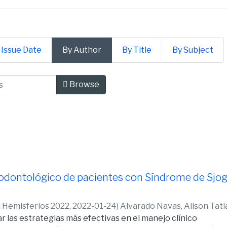
 Issue Date
By Author
By Title
By Subject
ncias de la Salud by Author "Alvar
Browse
 odontológico de pacientes con Síndrome de Sjogr
d Hemisferios 2022,
2022-01-24
)
Alvarado Navas, Alison Tat
ar las estrategias más efectivas en el manejo clínico