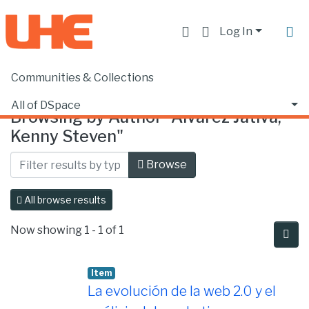
Log In
Communities & Collections
Home
Browse by Author
All of DSpace
Browsing by Author "Álvarez Játiva,
Kenny Steven"
Browse
All browse results
Now showing
1 - 1 of 1
Item
La evolución de la web 2.0 y el