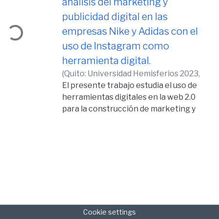
análisis del marketing y
publicidad digital en las
ding...
empresas Nike y Adidas con el
uso de Instagram como
herramienta digital.
(
Quito: Universidad Hemisferios 2023,
2023-07-05
El presente trabajo estudia el uso de
)
Álvarez Játiva, Kenny
Steven
herramientas digitales en la web 2.0
para la construcción de marketing y
publicidad en la plataforma digital
Instagram. A partir del análisis y las
aportaciones de la marca Nike y Adidas,
que se ha identificado como dos de las
marcas más famosas con respecto a las
estrategias de marketing y publicidad.
Estas características se usan para
realizar un análisis de contenido de cada
Cookie settings
una de las cuentas durante un periodo