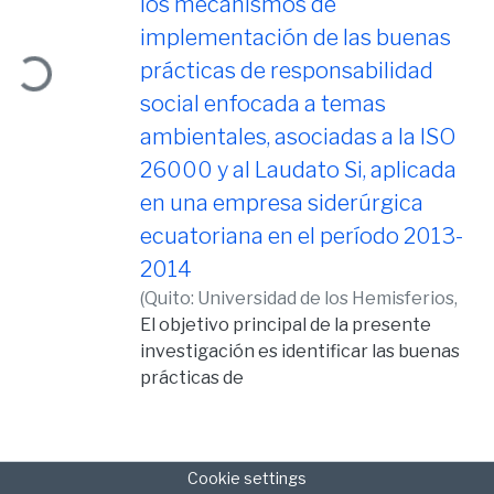
los mecanismos de
implementación de las buenas
ding...
prácticas de responsabilidad
social enfocada a temas
ambientales, asociadas a la ISO
26000 y al Laudato Si, aplicada
en una empresa siderúrgica
ecuatoriana en el período 2013-
2014
(
Quito: Universidad de los Hemisferios,
2016,
El objetivo principal de la presente
2016-05-20
)
Ayala Andrade,
Andrea Cristina
investigación es identificar las buenas
prácticas de
Responsabilidad Social enfocada a
temas ambientales, asociadas a la ISO
26000 y al
Cookie settings
LAUDATO SI, aplicada en una empresa