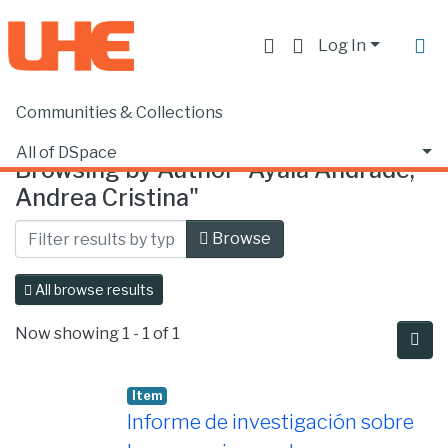
Log In
Communities & Collections
Home
Browse by Author
All of DSpace
Browsing by Author "Ayala Andrade,
Andrea Cristina"
Browse
All browse results
Now showing
1 - 1 of 1
Item
Informe de investigación sobre