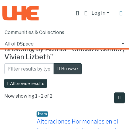
Log In
Communities & Collections
Home
Browse by Author
All of DSpace
Browsing by Author "Chicaiza Gómez,
Vívian Lizbeth"
Browse
All browse results
Now showing
1 - 2 of 2
Item
Alteraciones Hormonales en el