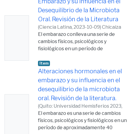
Embarazo y su Influencia en el
Desequilibrio de la Microbiota
Oral. Revisión de la Literatura
No
(
Ciencia Latina,
2023-10-09
)
Chicaiza
Thumb
Gómez, Vívian Lizbeth
El embarazo conlleva una serie de
;
Collantes-
nail
Acuña, Jenny Edtih
cambios físicos, psicológicos y
;
Vallejo-Izquierdo,
Availabl
Luis Alberto
fisiológicos en un período de
e
aproximadamente 40 semanas donde
existe mayores requerimientos para el
Item
correcto desarrollo del nuevo ser, uno
Alteraciones hormonales en el
de ellos es el cambio en la
embarazo y su influencia en el
concentración hormonal en la madre
desequilibrio de la microbiota
que pueden afectar a la microbiota oral,
oral. Revisión de la literatura.
No
causando así problemas en la salud oral.
Se ha observado un mayor crecimiento
(
Quito: Universidad Hemisferios 2023,
Thumb
de bacterias patógenos periodontales
2023-12-07
El embarazo es una serie de cambios
)
Chicaiza Gómez, Vívian
nail
durante esta etapa que junto con la
Lizbeth
físicos, psicológicos y fisiológicos en un
Availabl
mala higiene oral, falta de
período de aproximadamente 40