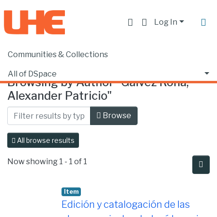
Log In
Communities & Collections
Home
Browse by Author
All of DSpace
Browsing by Author "Gálvez Roha,
Alexander Patricio"
Browse
All browse results
Now showing
1 - 1 of 1
Item
Edición y catalogación de las