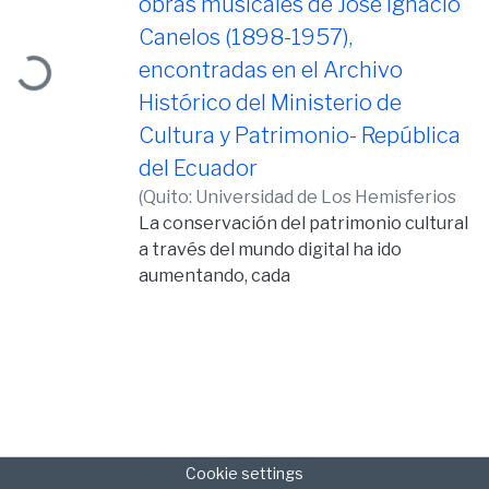
obras musicales de José Ignacio
ading...
Canelos (1898-1957),
encontradas en el Archivo
Histórico del Ministerio de
Cultura y Patrimonio- República
del Ecuador
(
Quito: Universidad de Los Hemisferios
2020,
La conservación del patrimonio cultural
2020-01-31
)
Gálvez Roha,
Alexander Patricio
a través del mundo digital ha ido
aumentando, cada
vez es más fácil acceder a información
que en un tiempo fue escasa o nula para
la sociedad.
Este proyecto tiene como finalidad
describir la biografía de José Ignacio
Canelos y
transcribir 23 de sus numerosas obras
Cookie settings
con su respectiva ficha descriptiva de