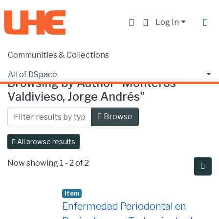
Log In
Communities & Collections
Home
Browse by Author
All of DSpace
Browsing by Author "Monteros
Valdivieso, Jorge Andrés"
Browse
All browse results
Now showing
1 - 2 of 2
Item
Enfermedad Periodontal en