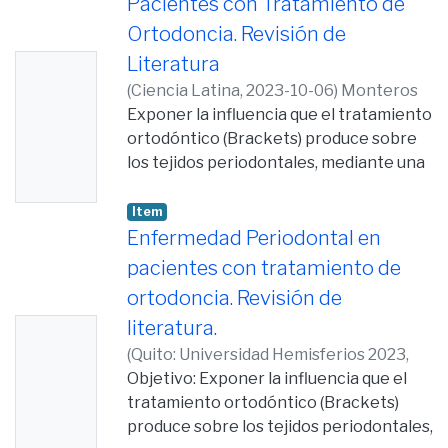
Pacientes con Tratamiento de
Ortodoncia. Revisión de
Literatura
No
(
Ciencia Latina,
2023-10-06
)
Monteros
Thumb
Valdivieso, Jorge Andrés
Exponer la influencia que el tratamiento
;
Vallejo
nail
Izquierdo, Luis Alberto
ortodóntico (Brackets) produce sobre
;
Romero, María
Availabl
de los Ángeles
los tejidos periodontales, mediante una
e
revisión de literatura entre el año 2017
y 2023, en las bases de datos de Pubmed,
Item
Scielo y Google Scholar. Materiales y
Enfermedad Periodontal en
Métodos: Se realizó una investigación
pacientes con tratamiento de
descriptiva mediante una búsqueda
ortodoncia. Revisión de
bibliográfica en las bases de datos de
literatura.
No
PubMed, Scielo y Google Scholar,
resultando en 213 artículos. Con base en
(
Quito: Universidad Hemisferios 2023,
Thumb
criterios de inclusión y exclusión, se
2023-12-05
Objetivo: Exponer la influencia que el
)
Monteros Valdivieso, Jorge
nail
seleccionaron 20 artículos relevantes
Andrés
tratamiento ortodóntico (Brackets)
Availabl
publicados entre 2017 y 2023,
produce sobre los tejidos periodontales,