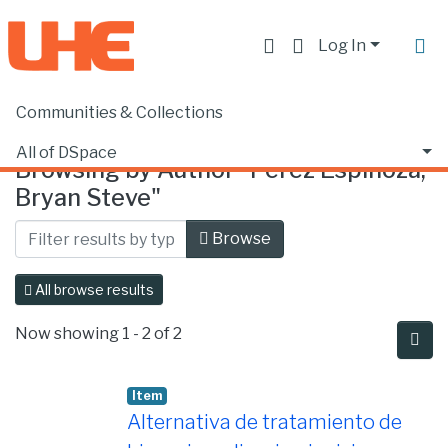
Log In
Communities & Collections
Home
Browse by Author
All of DSpace
Browsing by Author "Pérez Espinoza,
Bryan Steve"
Browse
All browse results
Now showing
1 - 2 of 2
Item
Alternativa de tratamiento de