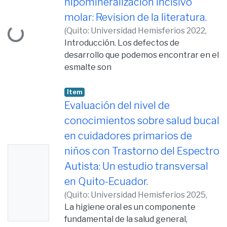
hipomineralizacion incisivo
Loading...
molar: Revision de la literatura.
(
Quito: Universidad Hemisferios 2022,
2022-02-04
Introducción. Los defectos de
)
Pérez Espinoza, Bryan
Steve
desarrollo que podemos encontrar en el
esmalte son
clasificados clásicamente como
opacidades delimitadas, opacidades
Item
difusas e hipoplasias;
Evaluación del nivel de
las opacidades se definen o son
conocimientos sobre salud bucal
conocidas como un defecto cualitativo
en cuidadores primarios de
del esmalte que se
niños con Trastorno del Espectro
No
caracteriza por una disminución de la
mineralización (hipomineralización),
Autista: Un estudio transversal
Thumb
mientras que
en Quito-Ecuador.
nail
la hipoplasia se define como un defecto
(
Quito: Universidad Hemisferios 2025,
Availabl
cuantitativo producido por la falta de
2025-10-16
La higiene oral es un componente
)
Pérez Espinoza, Bryan
e
producción
Steve
fundamental de la salud general,
en determinadas zonas de la matriz del