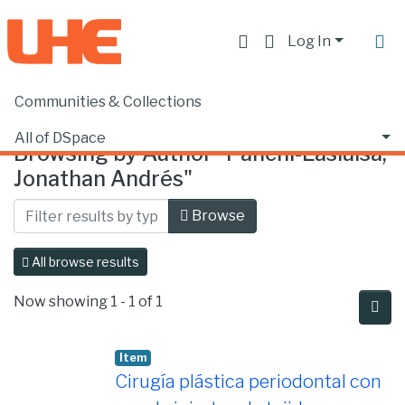
Log In
Communities & Collections
Home
Browse by Author
All of DSpace
Browsing by Author "Panchi-Lasluisa,
Jonathan Andrés"
Browse
All browse results
Now showing
1 - 1 of 1
Item
Cirugía plástica periodontal con