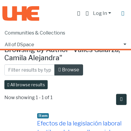
Log In
Communities & Collections
Home
Browse by Author
All of DSpace
Browsing by Author "Valles Galarza,
Camila Alejandra"
Browse
All browse results
Now showing
1 - 1 of 1
Item
Efectos de la legislación laboral