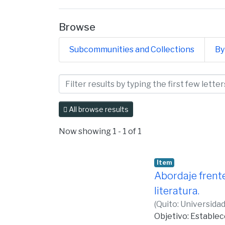
Browse
Subcommunities and Collections
By
Browsing Facultad de Cien
All browse results
Now showing
1 - 1 of 1
Item
Abordaje frente
literatura.
(
Quito: Universida
Objetivo: Establec