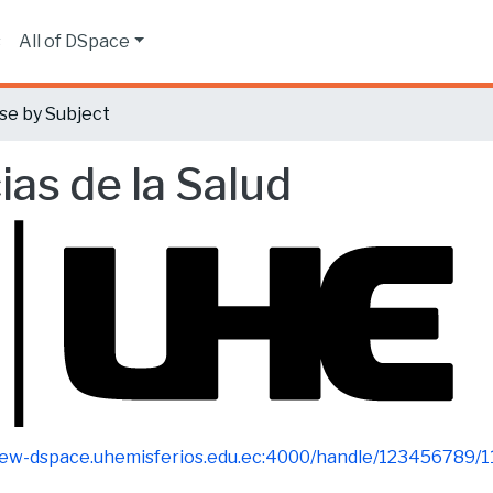
s
All of DSpace
e by Subject
ias de la Salud
new-dspace.uhemisferios.edu.ec:4000/handle/123456789/1