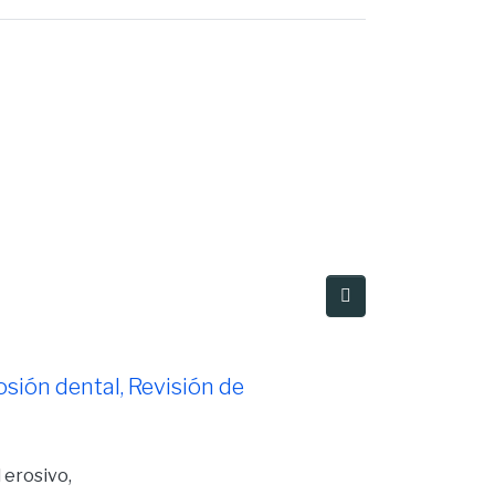
 cítrico"
osión dental, Revisión de
 erosivo,