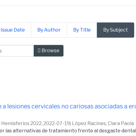
 Issue Date
By Author
By Title
By Subject
cias de la Salud by Subject "Ácido
Browse
 a lesiones cervicales no cariosas asociadas a er
d Hemisferios 2022,
2022-07-19
)
López Racines, Clara Paola
er las alternativas de tratamiento frente al desgaste dental