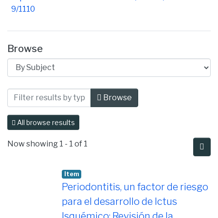
9/1110
Browse
Browsing Facultad de Ciencias de la Sa
Browse
All browse results
Now showing
1 - 1 of 1
Item
Periodontitis, un factor de riesgo
para el desarrollo de Ictus
Isquémico: Revisión de la