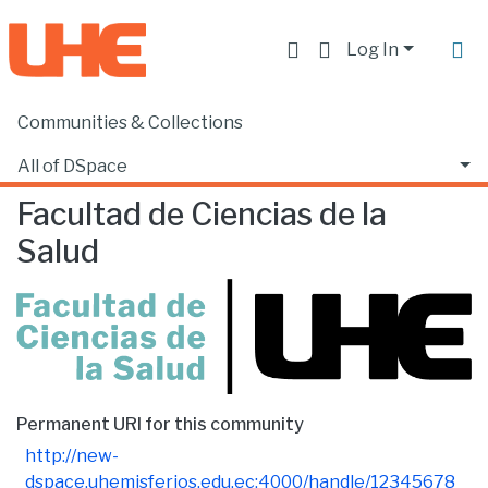
Log In
Communities & Collections
Home
Facultad de Ciencias de la Salud
Browse by Subject
All of DSpace
Facultad de Ciencias de la
Salud
Permanent URI for this community
http://new-
dspace.uhemisferios.edu.ec:4000/handle/12345678