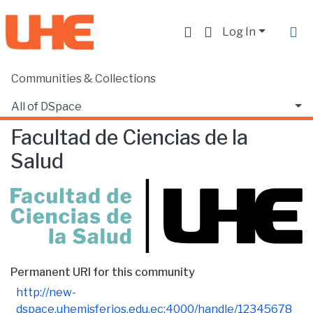
Log In
Communities & Collections
Home
Facultad de Ciencias de la Salud
Browse by Subject
All of DSpace
Facultad de Ciencias de la
Salud
Permanent URI for this community
http://new-
dspace.uhemisferios.edu.ec:4000/handle/12345678