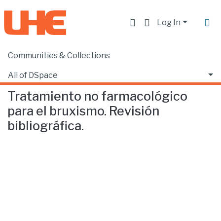
Log In
Communities & Collections
Home
Facultad de Ciencias de la Salud
Odontología
Tratamiento no farmacológico para el bruxismo. Revisión bibliográfica.
All of DSpace
Tratamiento no farmacológico
Statistics
para el bruxismo. Revisión
bibliográfica.