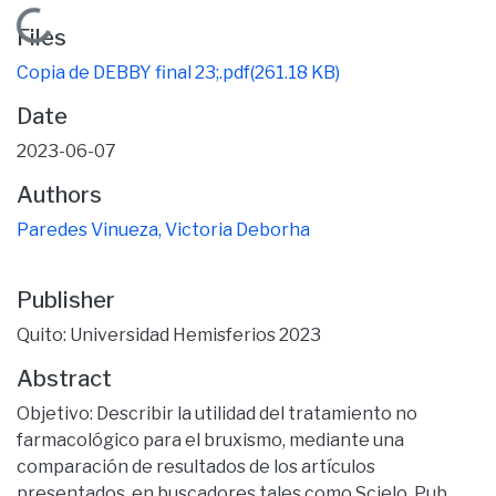
Loading...
Files
Copia de DEBBY final 23;.pdf
(261.18 KB)
Date
2023-06-07
Authors
Paredes Vinueza, Victoria Deborha
Publisher
Quito: Universidad Hemisferios 2023
Abstract
Objetivo: Describir la utilidad del tratamiento no
farmacológico para el bruxismo, mediante una
comparación de resultados de los artículos
presentados, en buscadores tales como Scielo, Pub