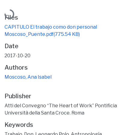
Loading...
Files
CAPITULO El trabajo como don personal
Moscoso_Puente.pdf
(775.54 KB)
Date
2017-10-20
Authors
Moscoso, Ana Isabel
Publisher
Atti del Convegno “The Heart of Work” Pontificia
Università della Santa Croce. Roma
Keywords
Trabajo
,
Don
,
Leonardo Polo
,
Antropología