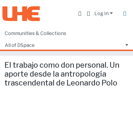
Log In
Communities & Collections
Home
Producción académica, científica y artística
Capítulos de libros de investigación
All of DSpace
El trabajo como don personal. Un aporte desde la antropología trascendental de Leonardo Polo
Statistics
El trabajo como don personal. Un
aporte desde la antropología
trascendental de Leonardo Polo