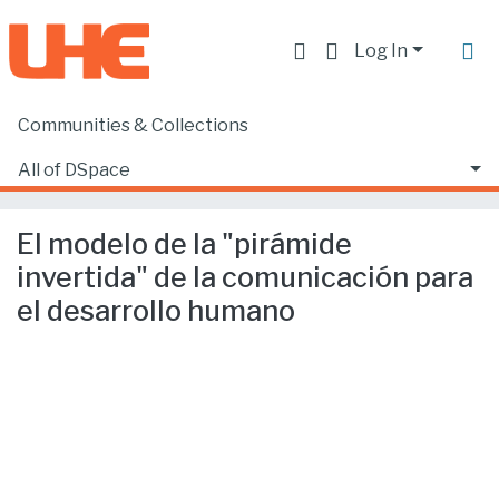
Log In
Communities & Collections
Home
Producción académica, científica y artística
Artículos en revistas SCOPUS o ISI
All of DSpace
El modelo de la "pirámide invertida" de la comunicación para el desarrollo humano
Statistics
El modelo de la "pirámide
invertida" de la comunicación para
el desarrollo humano